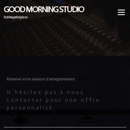
GOOD MORNING STUDIO
Menu
Studio Mixage et Design Sonore
Réserver votre session d’enregistrement
N’hésitez pas à nous
contacter pour une offre
personnalisé.