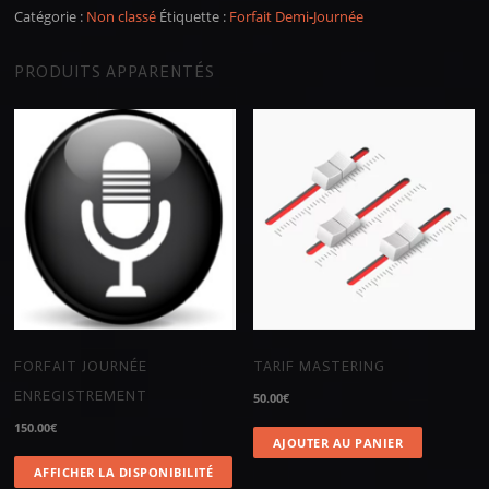
Catégorie :
Non classé
Étiquette :
Forfait Demi-Journée
PRODUITS APPARENTÉS
FORFAIT JOURNÉE
TARIF MASTERING
ENREGISTREMENT
50.00
€
150.00
€
AJOUTER AU PANIER
AFFICHER LA DISPONIBILITÉ