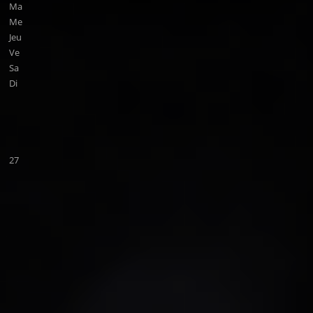
Ma
Me
Jeu
Ve
Sa
Di
27