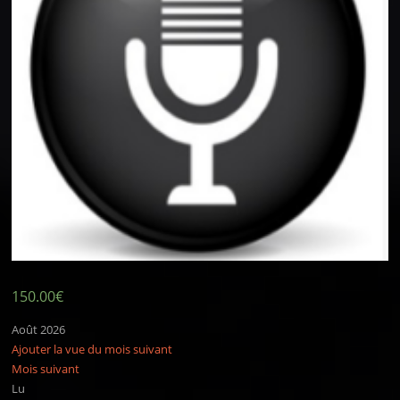
150.00
€
Août 2026
Ajouter la vue du mois suivant
Mois suivant
Lu