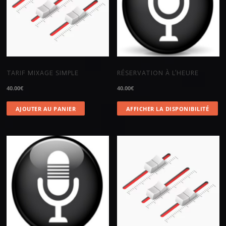
TARIF MIXAGE SIMPLE
RÉSERVATION À L’HEURE
40.00
€
40.00
€
AJOUTER AU PANIER
AFFICHER LA DISPONIBILITÉ