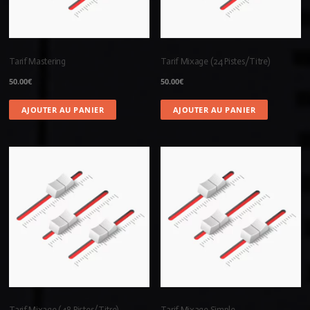
Tarif Mastering
Tarif Mixage (24 Pistes/Titre)
50.00
€
50.00
€
AJOUTER AU PANIER
AJOUTER AU PANIER
Tarif Mixage (48 Pistes/Titre)
Tarif Mixage Simple