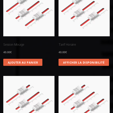
Session Mixage
Tarif Horaire
40.00
€
40.00
€
AJOUTER AU PANIER
AFFICHER LA DISPONIBILITÉ